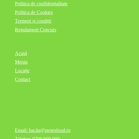
Politica de confidențialitate
Politica de Cookies
Termeni și condiții
Regulament Concurs
MENIU
Acasă
Meniu
Locație
Contact
PENEȘ FOOD BACĂU
Calea Mărășești Nr. 7 Bacău
Cod Postal 600018
Email: bacău@penesfood.ro
Telefon: 0700 000 000