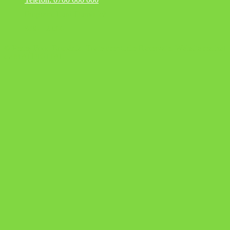
Program: Luni-Duminică
8:30 - 23:00
© Peneș Food România. Toate drepturile Rezervate. Website realizat
de MATDIGITAL