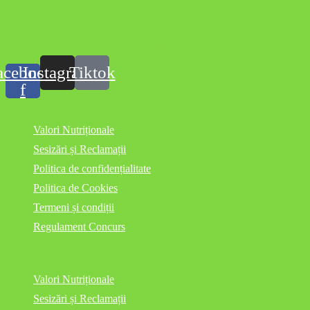
Urmărește-ne!
acebook-
Instagram
Tiktok
f
UTILE
Valori Nutriționale
Sesizări și Reclamații
Politica de confidențialitate
Politica de Cookies
Termeni și condiții
Regulament Concurs
UTILE
Valori Nutriționale
Sesizări și Reclamații